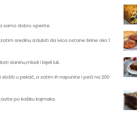
 ga samo dobro operite.
zatim sredinu izdubiti da ivica ostane širine oko 1
ati slaninu,mladi i bijeli luk.
ložiti u pekač, a zatim ih napunite i peći na 200
tavite po kašiku kajmaka.