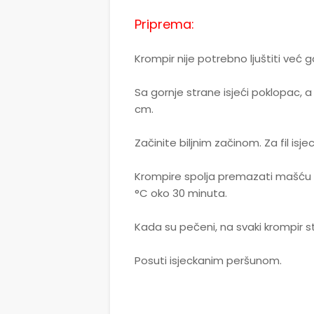
Priprema:
Krompir nije potrebno ljuštiti već
Sa gornje strane isjeći poklopac, a 
cm.
Začinite biljnim začinom. Za fil isjeck
Krompire spolja premazati mašću i s
°C oko 30 minuta.
Kada su pečeni, na svaki krompir s
Posuti isjeckanim peršunom.