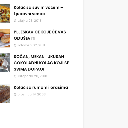
Kolač sa suvim voćem –
Ljubavni venac
ožujka 28, 2013
PLJESKAVICE KOJE ĆE VAS
ODUŠEVITI!
kolovoza 02, 2011
SOČAN, MEKAN I UKUSAN
ČOKOLADNI KOLAČ KOJI SE
SVIMA DOPAO!
listopada 20, 2018
Kolač sa rumom i orasima
prosinca 14, 2008