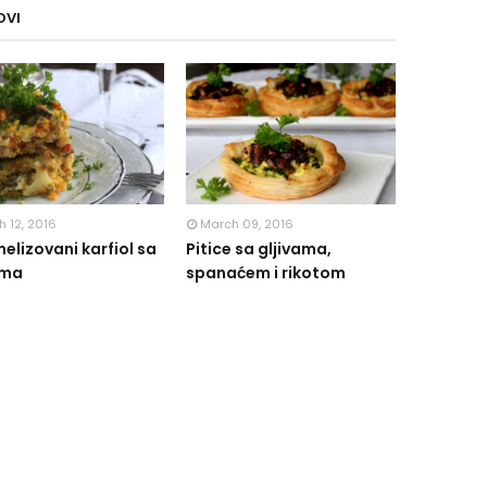
OVI
 12, 2016
March 09, 2016
elizovani karfiol sa
Pitice sa gljivama,
ama
spanaćem i rikotom