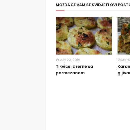
MOŽDA ĆE VAM SE SVIDJETI OVI POST
July 20, 2016
March
Tikvice iz rerne sa
Karam
parmezanom
gljiv