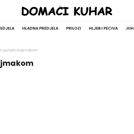
REDJELA
HLADNA PREDJELA
PRILOZI
HLJEB I PECIVA
JUH
ri punjeni kajmakom
kajmakom