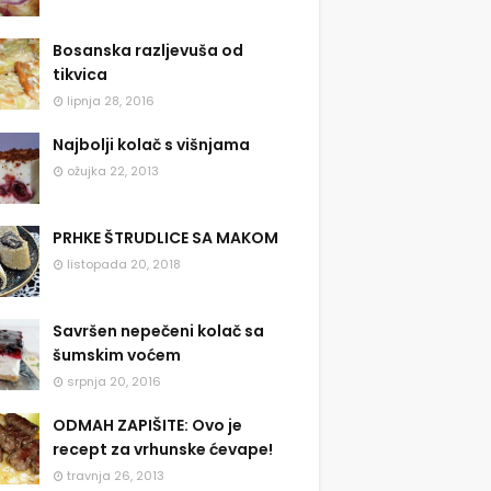
Bosanska razljevuša od
tikvica
lipnja 28, 2016
Najbolji kolač s višnjama
ožujka 22, 2013
PRHKE ŠTRUDLICE SA MAKOM
listopada 20, 2018
Savršen nepečeni kolač sa
šumskim voćem
srpnja 20, 2016
ODMAH ZAPIŠITE: Ovo je
recept za vrhunske ćevape!
travnja 26, 2013