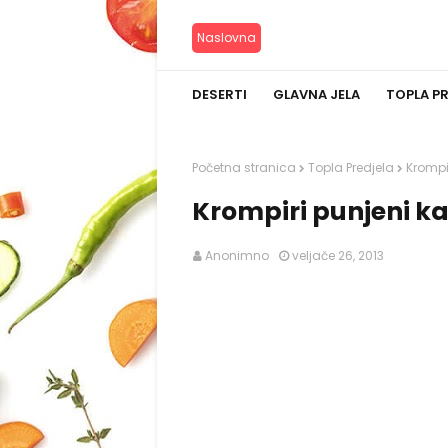
Naslovna
DESERTI
GLAVNA JELA
TOPLA P
Početna stranica
Topla Predjela
Krompi
Krompiri punjeni 
Anonimno
veljače 26, 2013