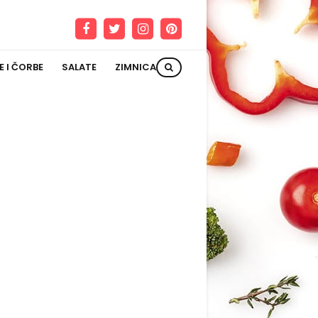
E I ČORBE
SALATE
ZIMNICA