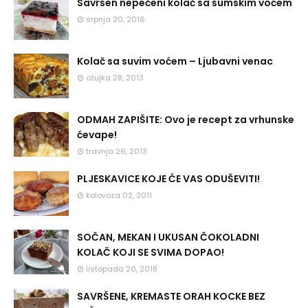
Savršen nepečeni kolač sa šumskim voćem
srpnja 20, 2016
Kolač sa suvim voćem – Ljubavni venac
ožujka 28, 2013
ODMAH ZAPIŠITE: Ovo je recept za vrhunske
ćevape!
travnja 26, 2013
PLJESKAVICE KOJE ĆE VAS ODUŠEVITI!
kolovoza 02, 2011
SOČAN, MEKAN I UKUSAN ČOKOLADNI
KOLAČ KOJI SE SVIMA DOPAO!
listopada 20, 2018
SAVRŠENE, KREMASTE ORAH KOCKE BEZ