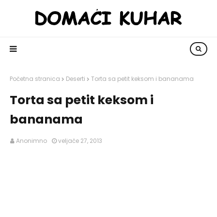
Početna stranica
Deserti
Torta sa petit keksom i bananama
Torta sa petit keksom i
bananama
Anonimno
veljače 27, 2013