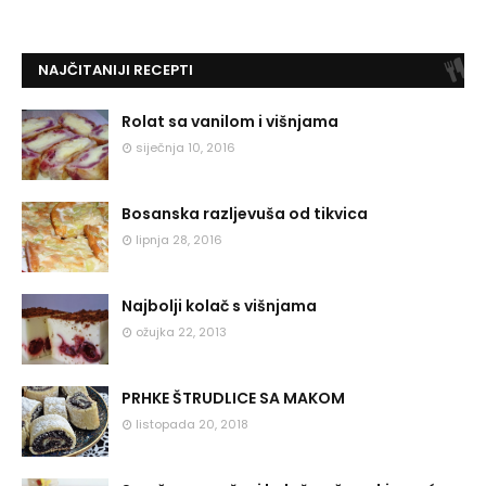
NAJČITANIJI RECEPTI
Rolat sa vanilom i višnjama
siječnja 10, 2016
Bosanska razljevuša od tikvica
lipnja 28, 2016
Najbolji kolač s višnjama
ožujka 22, 2013
PRHKE ŠTRUDLICE SA MAKOM
listopada 20, 2018