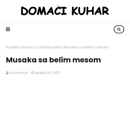
Početna stranica
Glavna jela
Musaka sa belim mesom
Musaka sa belim mesom
Anonimno
ožujka 26, 2013