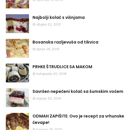
Najbolji kolač s višnjama
ožujka 22, 2013
Bosanska razljevuša od tikvica
lipnja 28, 2016
PRHKE ŠTRUDLICE SA MAKOM
listopada 20, 2018
Savršen nepečeni kolač sa šumskim voćem
srpnja 20, 2016
ODMAH ZAPIŠITE: Ovo je recept za vrhunske
ćevape!
travnja 26, 2013