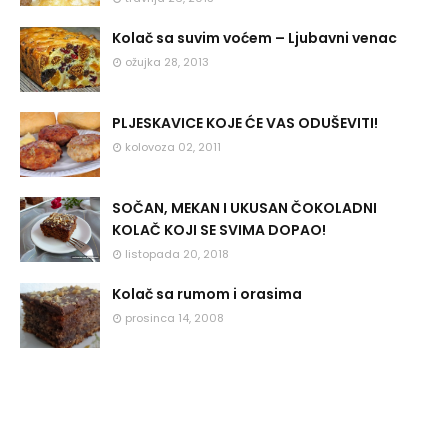
Kolač sa suvim voćem – Ljubavni venac
ožujka 28, 2013
PLJESKAVICE KOJE ĆE VAS ODUŠEVITI!
kolovoza 02, 2011
SOČAN, MEKAN I UKUSAN ČOKOLADNI
KOLAČ KOJI SE SVIMA DOPAO!
listopada 20, 2018
Kolač sa rumom i orasima
prosinca 14, 2008