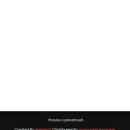
Pravila o privatnosti
Created By
WebGlint
| Distributed By
GooyaabiTemplates