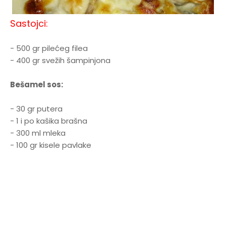
Sastojci:
- 500 gr pilećeg filea
- 400 gr svežih šampinjona
Bešamel sos:
- 30 gr putera
- 1 i po kašika brašna
- 300 ml mleka
- 100 gr kisele pavlake