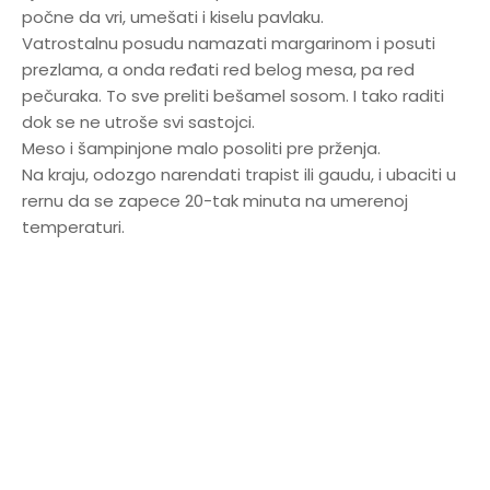
počne da vri, umešati i kiselu pavlaku.
Vatrostalnu posudu namazati margarinom i posuti
prezlama, a onda ređati red belog mesa, pa red
pečuraka. To sve preliti bešamel sosom. I tako raditi
dok se ne utroše svi sastojci.
Meso i šampinjone malo posoliti pre prženja.
Na kraju, odozgo narendati trapist ili gaudu, i ubaciti u
rernu da se zapece 20-tak minuta na umerenoj
temperaturi.