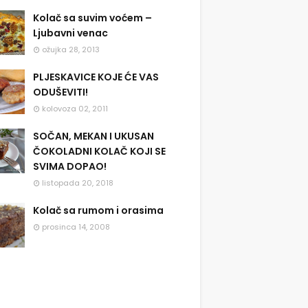
Kolač sa suvim voćem –
Ljubavni venac
ožujka 28, 2013
PLJESKAVICE KOJE ĆE VAS
ODUŠEVITI!
kolovoza 02, 2011
SOČAN, MEKAN I UKUSAN
ČOKOLADNI KOLAČ KOJI SE
SVIMA DOPAO!
listopada 20, 2018
Kolač sa rumom i orasima
prosinca 14, 2008