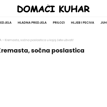
REDJELA
HLADNA PREDJELA
PRILOZI
HLJEB I PECIVA
JUH
 – Kremasta, sočna poslastica u kojoj ćete uživati!
remasta, sočna poslastica