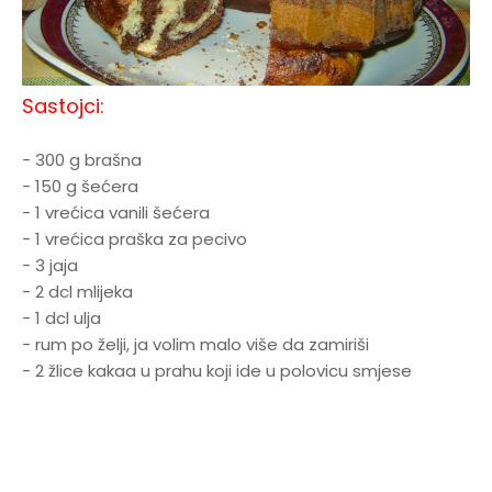
Sastojci:
- 300 g brašna
- 150 g šećera
- 1 vrećica vanili šećera
- 1 vrećica praška za pecivo
- 3 jaja
- 2 dcl mlijeka
- 1 dcl ulja
- rum po želji, ja volim malo više da zamiriši
- 2 žlice kakaa u prahu koji ide u polovicu smjese