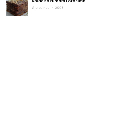
Kolač sa rumom i orasima
prosinca 14, 2008