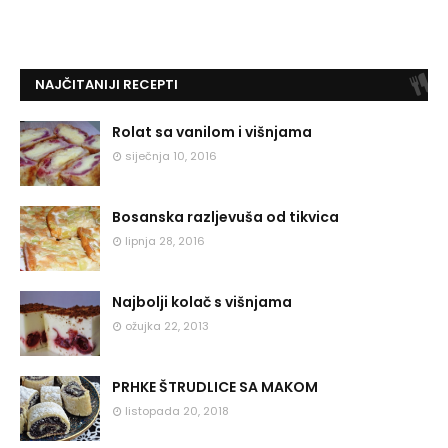
NAJČITANIJI RECEPTI
Rolat sa vanilom i višnjama
siječnja 10, 2016
Bosanska razljevuša od tikvica
lipnja 28, 2016
Najbolji kolač s višnjama
ožujka 22, 2013
PRHKE ŠTRUDLICE SA MAKOM
listopada 20, 2018