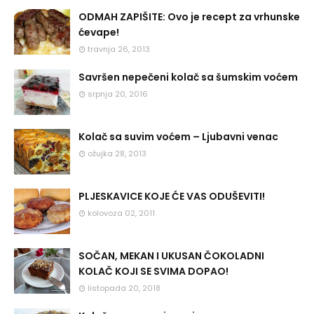
ODMAH ZAPIŠITE: Ovo je recept za vrhunske
ćevape!
travnja 26, 2013
Savršen nepečeni kolač sa šumskim voćem
srpnja 20, 2016
Kolač sa suvim voćem – Ljubavni venac
ožujka 28, 2013
PLJESKAVICE KOJE ĆE VAS ODUŠEVITI!
kolovoza 02, 2011
SOČAN, MEKAN I UKUSAN ČOKOLADNI
KOLAČ KOJI SE SVIMA DOPAO!
listopada 20, 2018