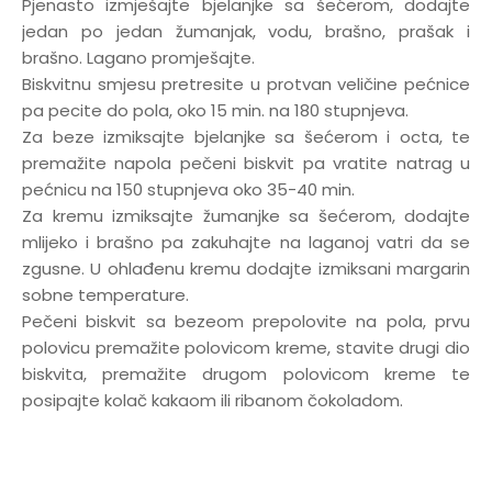
Pjenasto izmješajte bjelanjke sa šećerom, dodajte
jedan po jedan žumanjak, vodu, brašno, prašak i
brašno. Lagano promješajte.
Biskvitnu smjesu pretresite u protvan veličine pećnice
pa pecite do pola, oko 15 min. na 180 stupnjeva.
Za beze izmiksajte bjelanjke sa šećerom i octa, te
premažite napola pečeni biskvit pa vratite natrag u
pećnicu na 150 stupnjeva oko 35-40 min.
Za kremu izmiksajte žumanjke sa šećerom, dodajte
mlijeko i brašno pa zakuhajte na laganoj vatri da se
zgusne. U ohlađenu kremu dodajte izmiksani margarin
sobne temperature.
Pečeni biskvit sa bezeom prepolovite na pola, prvu
polovicu premažite polovicom kreme, stavite drugi dio
biskvita, premažite drugom polovicom kreme te
posipajte kolač kakaom ili ribanom čokoladom.