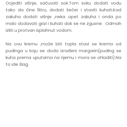
Ocjediti višnje, sačuvati sok.Tom soku dodati vodu
tako da čine 1litru, dodati šećer i staviti kuhati.Kad
zakuha dodati višnje ,neka opet zakuha i onda po
malo dodavati grizi i kuhati dok se ne zgusne. Odmah
izliti u protvan isplahnut vodom.
Na ovu kremu ,može biti topla stavi se krema od
pudinga u koju se doda izrađeni margarin(puding se
kuha prema uputama na njemu i mora se ohladiti).Na
to ide šlag.