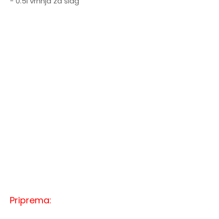
- 0.5l vrhnja za šlag
Priprema: