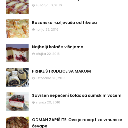
siječnja 10, 2016
Bosanska razljevuša od tikvica
lipnja 28, 2016
Najbolji kolač s višnjama
ožujka 22, 2013
PRHKE ŠTRUDLICE SA MAKOM
listopada 20, 2018
Savršen nepečeni kolač sa šumskim voćem
srpnja 20, 2016
ODMAH ZAPIŠITE: Ovo je recept za vrhunske
ćevape!