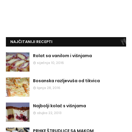
NAJČITANIJI RECEPTI
Rolat sa vanilom i višnjama
siječnja 10, 2016
Bosanska razljevuša od tikvica
lipnja 28, 2016
Najbolji kolač s višnjama
ožujka 22, 2013
PRHKE ŠTRUDLICE SA MAKOM