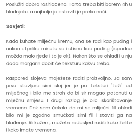
Poslužiti dobro rashlađeno. Torta treba biti barem 4h u
hladnjaku, a najbolje je ostaviti je preko noći.
Savjeti:
Kada kuhate mliječnu kremu, ona se radi kao puding i
nakon otprilike minutu se i stisne kao puding (ispadne
možda malo rjeđe i to je ok). Nakon što se ohladi i u nju
doda margarin dobit će teksturu kakvu treba.
Raspored slojeva moježete raditi proizvoljno. Ja sam
prvo stavljara sirni sloj jer je po teksturi "teži" od
mliječnog i bilo me strah da bi sir mogao potonuti u
mlječnu smjesu. I drugi razlog je bilo iskorištavanje
vremena. Dok sam čekala da mi se mliječni fill ohladi
bilo mi je zgodno smučkati sirni fil i staviti ga na
hlađenje. Ali kažem, možete redosljed raditi kako želite
i kako imate vremena.