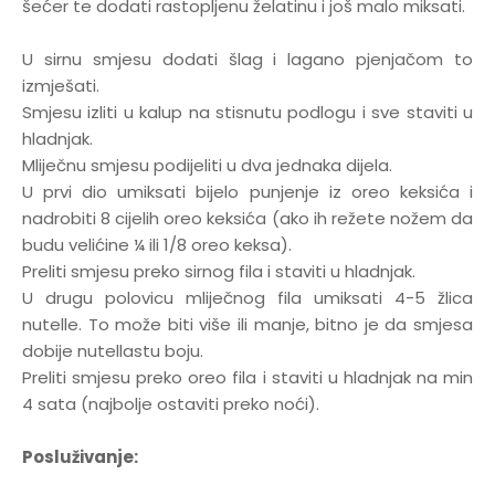
šećer te dodati rastopljenu želatinu i još malo miksati.
U sirnu smjesu dodati šlag i lagano pjenjačom to
izmješati.
Smjesu izliti u kalup na stisnutu podlogu i sve staviti u
hladnjak.
Mliječnu smjesu podijeliti u dva jednaka dijela.
U prvi dio umiksati bijelo punjenje iz oreo keksića i
nadrobiti 8 cijelih oreo keksića (ako ih režete nožem da
budu velićine ¼ ili 1/8 oreo keksa).
Preliti smjesu preko sirnog fila i staviti u hladnjak.
U drugu polovicu mliječnog fila umiksati 4-5 žlica
nutelle. To može biti više ili manje, bitno je da smjesa
dobije nutellastu boju.
Preliti smjesu preko oreo fila i staviti u hladnjak na min
4 sata (najbolje ostaviti preko noći).
Posluživanje: