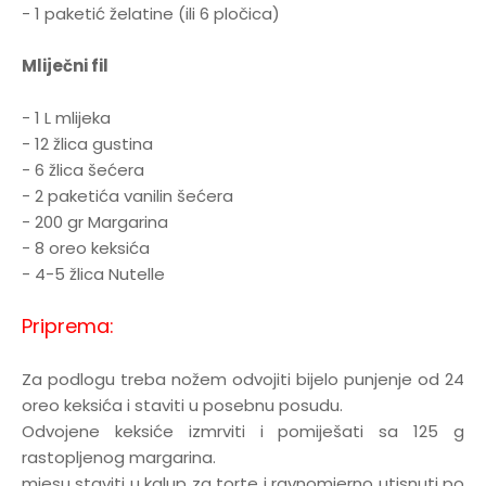
- 1 paketić želatine (ili 6 pločica)
Mliječni fil
- 1 L mlijeka
- 12 žlica gustina
- 6 žlica šećera
- 2 paketića vanilin šećera
- 200 gr Margarina
- 8 oreo keksića
- 4-5 žlica Nutelle
Priprema:
Za podlogu treba nožem odvojiti bijelo punjenje od 24
oreo keksića i staviti u posebnu posudu.
Odvojene keksiće izmrviti i pomiješati sa 125 g
rastopljenog margarina.
mjesu staviti u kalup za torte i ravnomjerno utisnuti po