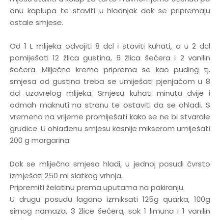
dnu kaplupa te staviti u hladnjak dok se pripremaju
ostale smjese.
Od 1 L mlijeka odvojiti 8 dcl i staviti kuhati, a u 2 dcl
pomiješati 12 žlica gustina, 6 žlica šećera i 2 vanilin
šećera. Mliječna krema priprema se kao puding tj.
smjesa od gustina treba se umiješati pjenjačom u 8
dcl uzavrelog mlijeka. Smjesu kuhati minutu dvije i
odmah maknuti na stranu te ostaviti da se ohladi. S
vremena na vrijeme promiješati kako se ne bi stvarale
grudice. U ohlađenu smjesu kasnije mikserom umiješati
200 g margarina.
Dok se mliječna smjesa hladi, u jednoj posudi čvrsto
izmješati 250 ml slatkog vrhnja.
Pripremiti želatinu prema uputama na pakiranju.
U drugu posudu lagano izmiksati 125g quarka, 100g
sirnog namaza, 3 žlice šećera, sok 1 limuna i 1 vanilin