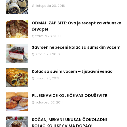
listopada 20, 2018
ODMAH ZAPIŠITE: Ovo je recept za vrhunske
ćevape!
travnja 26, 2013
Savršen nepečeni kolač sa šumskim voćem
srpnja 20, 2016
Kolač sa suvim voćem – Ljubavni venac
ožujka 28, 2013
PLJESKAVICE KOJE ĆE VAS ODUŠEVITI!
kolovoza 02, 2011
SOČAN, MEKAN I UKUSAN ČOKOLADNI
KOLAČ KOJI SE SVIMA DOPAO!