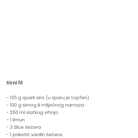
Sirni fil
- 125 g quark sira (u sparu je topfen)
- 100 g sirnog ili mliječnog namaza
- 250 ml slatkog vrhnja
- 1 limun
- 3 žlice šećera
- 1 paketić vanilin šećera