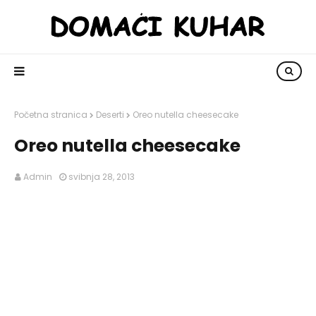
Početna stranica
Deserti
Oreo nutella cheesecake
Oreo nutella cheesecake
Admin
svibnja 28, 2013