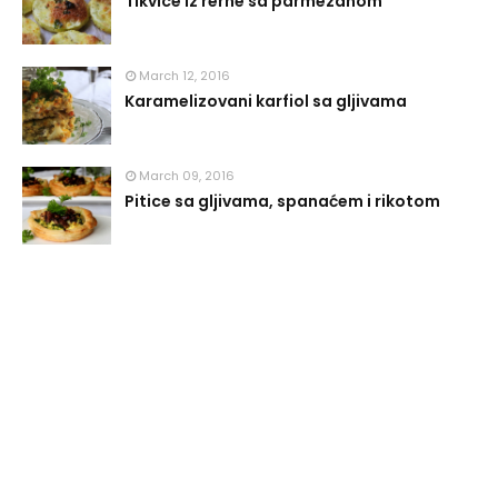
Tikvice iz rerne sa parmezanom
March 12, 2016
Karamelizovani karfiol sa gljivama
March 09, 2016
Pitice sa gljivama, spanaćem i rikotom