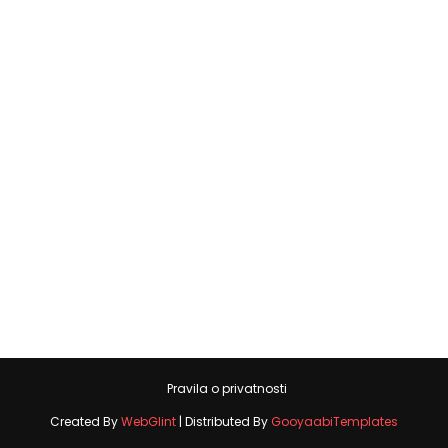
Pravila o privatnosti
Created By
WebGlint
| Distributed By
GooyaabiTemplates