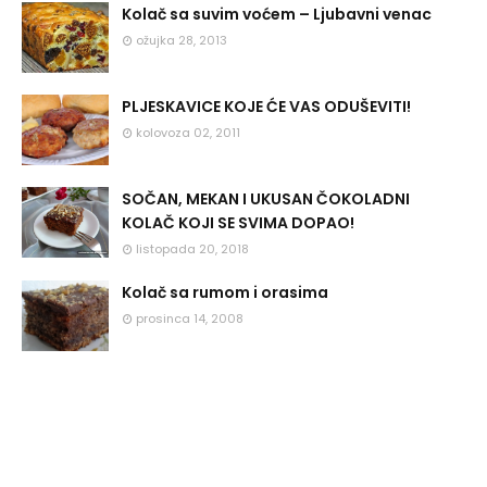
Kolač sa suvim voćem – Ljubavni venac
ožujka 28, 2013
PLJESKAVICE KOJE ĆE VAS ODUŠEVITI!
kolovoza 02, 2011
SOČAN, MEKAN I UKUSAN ČOKOLADNI
KOLAČ KOJI SE SVIMA DOPAO!
listopada 20, 2018
Kolač sa rumom i orasima
prosinca 14, 2008