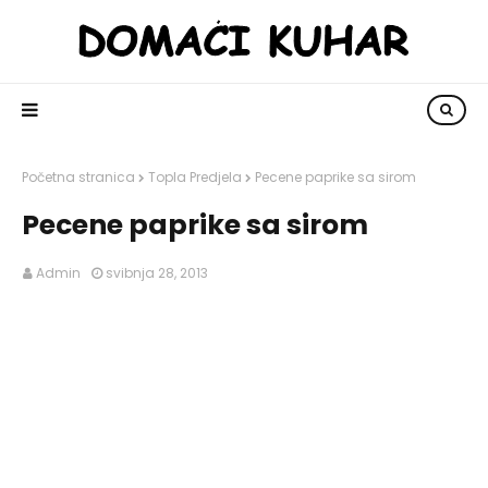
Početna stranica
Topla Predjela
Pecene paprike sa sirom
Pecene paprike sa sirom
Admin
svibnja 28, 2013