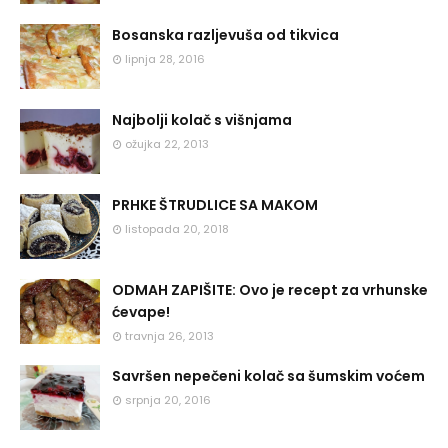
Bosanska razljevuša od tikvica
lipnja 28, 2016
Najbolji kolač s višnjama
ožujka 22, 2013
PRHKE ŠTRUDLICE SA MAKOM
listopada 20, 2018
ODMAH ZAPIŠITE: Ovo je recept za vrhunske
ćevape!
travnja 26, 2013
Savršen nepečeni kolač sa šumskim voćem
srpnja 20, 2016