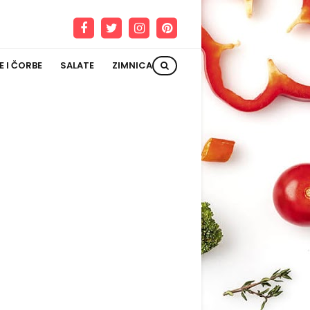
E I ČORBE
SALATE
ZIMNICA