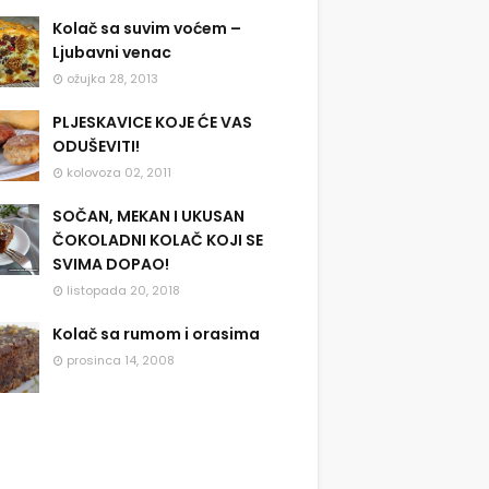
Kolač sa suvim voćem –
Ljubavni venac
ožujka 28, 2013
PLJESKAVICE KOJE ĆE VAS
ODUŠEVITI!
kolovoza 02, 2011
SOČAN, MEKAN I UKUSAN
ČOKOLADNI KOLAČ KOJI SE
SVIMA DOPAO!
listopada 20, 2018
Kolač sa rumom i orasima
prosinca 14, 2008