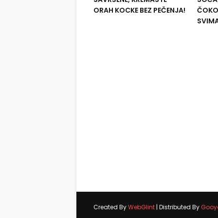
ORAH KOCKE BEZ PEČENJA!
ČOKOL
SVIM
Created By
WebGlint
| Distributed By
Gooy