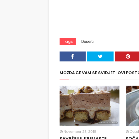
Tags
Deserti
MOŽDA ĆE VAM SE SVIDJETI OVI POST
November 23, 2018
Octob
SAVRŠENE, KREMASTE
SOČAN