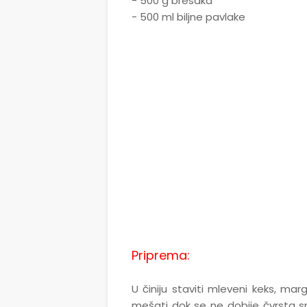
- 500 g bresaka
- 500 ml biljne pavlake
Priprema:
U činiju staviti mleveni keks, mar
mešati dok se ne dobije čvrsta sm