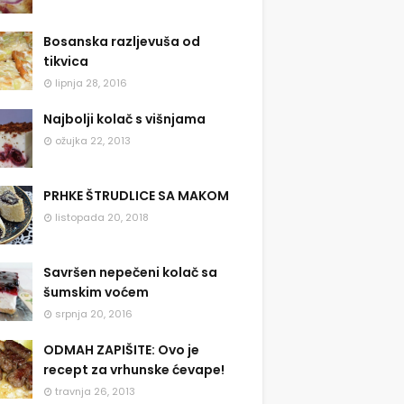
Bosanska razljevuša od
tikvica
lipnja 28, 2016
Najbolji kolač s višnjama
ožujka 22, 2013
PRHKE ŠTRUDLICE SA MAKOM
listopada 20, 2018
Savršen nepečeni kolač sa
šumskim voćem
srpnja 20, 2016
ODMAH ZAPIŠITE: Ovo je
recept za vrhunske ćevape!
travnja 26, 2013