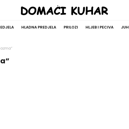
REDJELA
HLADNA PREDJELA
PRILOZI
HLJEB I PECIVA
JUH
Plazma”
ma”