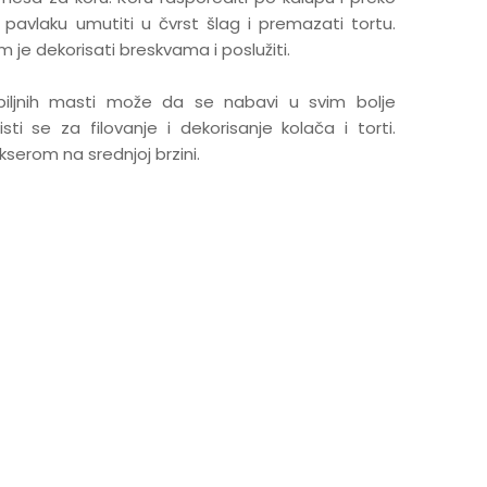
ku pavlaku umutiti u čvrst šlag i premazati tortu.
m je dekorisati breskvama i poslužiti.
 biljnih masti može da se nabavi u svim bolje
i se za filovanje i dekorisanje kolača i torti.
kserom na srednjoj brzini.