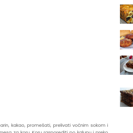
garin, kakao, promešati, prelivati voćnim sokom i
esa za koru. Koru rasporediti po kalupu i preko