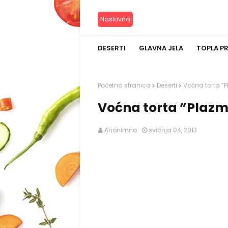
Naslovna
DESERTI
GLAVNA JELA
TOPLA P
Početna stranica
Deserti
Voćna torta ”
Voćna torta ”Plaz
Anonimno
svibnja 04, 2013