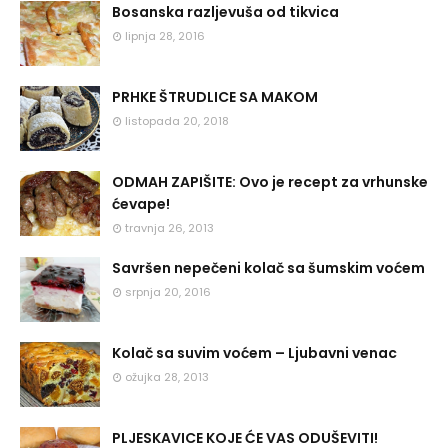
Bosanska razljevuša od tikvica
lipnja 28, 2016
PRHKE ŠTRUDLICE SA MAKOM
listopada 20, 2018
ODMAH ZAPIŠITE: Ovo je recept za vrhunske
ćevape!
travnja 26, 2013
Savršen nepečeni kolač sa šumskim voćem
srpnja 20, 2016
Kolač sa suvim voćem – Ljubavni venac
ožujka 28, 2013
PLJESKAVICE KOJE ĆE VAS ODUŠEVITI!