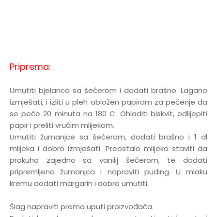
Priprema:
Umutiti bjelanca sa šećerom i dodati brašno. Lagano
izmješati, i izliti u pleh obložen papirom za pečenje da
se peče 20 minuta na 180 C. Ohladiti biskvit, odlijepiti
papir i preliti vrućim mlijekom.
Umutiti žumanjce sa šećerom, dodati brašno i 1 dl
mlijeka i dobro izmješati. Preostalo mlijeko staviti da
prokuha zajedno sa vanilij šećerom, te dodati
pripremljena žumanjca i napraviti puding. U mlaku
kremu dodati margarin i dobro umutiti.
Šlag napraviti prema uputi proizvođača.