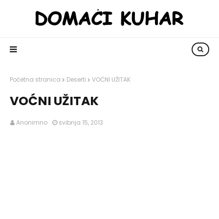
Početna stranica
Deserti
VOĆNI UŽITAK
VOĆNI UŽITAK
Anonimno
svibnja 15, 2013