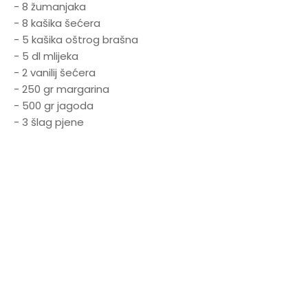
- 8 žumanjaka
- 8 kašika šećera
- 5 kašika oštrog brašna
- 5 dl mlijeka
- 2 vanilij šećera
- 250 gr margarina
- 500 gr jagoda
- 3 šlag pjene