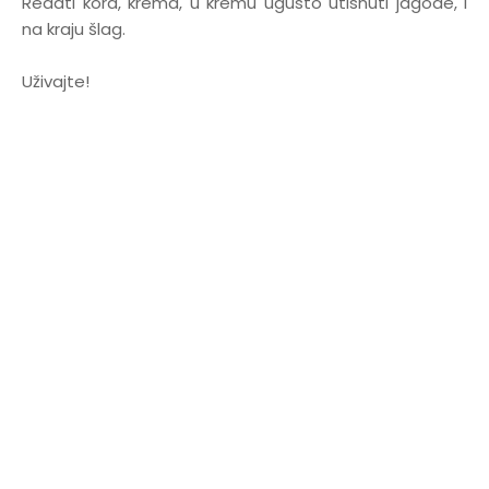
Redati kora, krema, u kremu ugusto utisnuti jagode, i
na kraju šlag.
Uživajte!