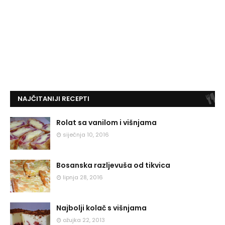
NAJČITANIJI RECEPTI
Rolat sa vanilom i višnjama
siječnja 10, 2016
Bosanska razljevuša od tikvica
lipnja 28, 2016
Najbolji kolač s višnjama
ožujka 22, 2013