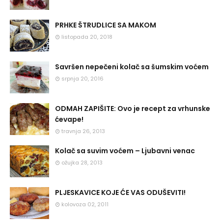
PRHKE ŠTRUDLICE SA MAKOM
listopada 20, 2018
Savršen nepečeni kolač sa šumskim voćem
srpnja 20, 2016
ODMAH ZAPIŠITE: Ovo je recept za vrhunske
ćevape!
travnja 26, 2013
Kolač sa suvim voćem – Ljubavni venac
ožujka 28, 2013
PLJESKAVICE KOJE ĆE VAS ODUŠEVITI!
kolovoza 02, 2011