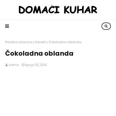
Početna stranica
Deserti
Čokoladna oblanda
Čokoladna oblanda
Admin
lipnja 03, 2013