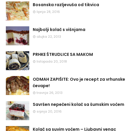
Bosanska razljevuša od tikvica
lipnja 28, 2016
Najbolji kolač s višnjama
ožujka 22, 2013
PRHKE ŠTRUDLICE SA MAKOM
listopada 20, 2018
ODMAH ZAPIŠITE: Ovo je recept za vrhunske
ćevape!
travnja 26, 2013
Savršen nepečeni kolač sa šumskim voćem
srpnja 20, 2016
Kolač sa suvim voćem – Ljubavni venac