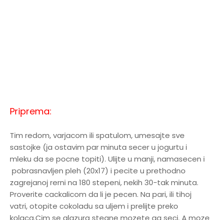
Priprema:
Tim redom, varjacom ili spatulom, umesajte sve
sastojke (ja ostavim par minuta secer u jogurtu i
mleku da se pocne topiti). Ulijte u manji, namasecen i
pobrasnavljen pleh (20x17) i pecite u prethodno
zagrejanoj rerni na 180 stepeni, nekih 30-tak minuta.
Proverite cackalicom da li je pecen. Na pari, ili tihoj
vatri, otopite cokoladu sa uljem i prelijte preko
kolaca.Cim se glazura stegne mozete ga seci. A moze