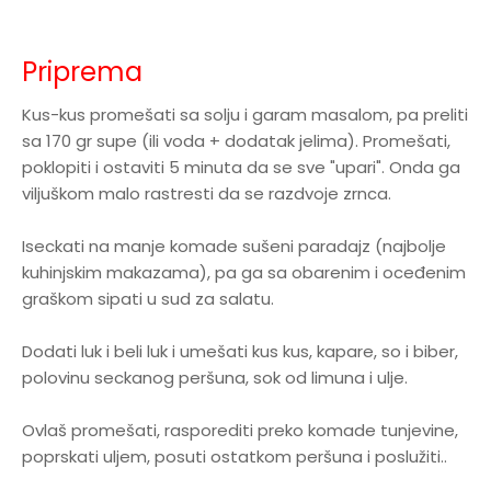
Priprema
Kus-kus promešati sa solju i garam masalom, pa preliti
sa 170 gr supe (ili voda + dodatak jelima). Promešati,
poklopiti i ostaviti 5 minuta da se sve "upari". Onda ga
viljuškom malo rastresti da se razdvoje zrnca.
Iseckati na manje komade sušeni paradajz (najbolje
kuhinjskim makazama), pa ga sa obarenim i oceđenim
graškom sipati u sud za salatu.
Dodati luk i beli luk i umešati kus kus, kapare, so i biber,
polovinu seckanog peršuna, sok od limuna i ulje.
Ovlaš promešati, rasporediti preko komade tunjevine,
poprskati uljem, posuti ostatkom peršuna i poslužiti..