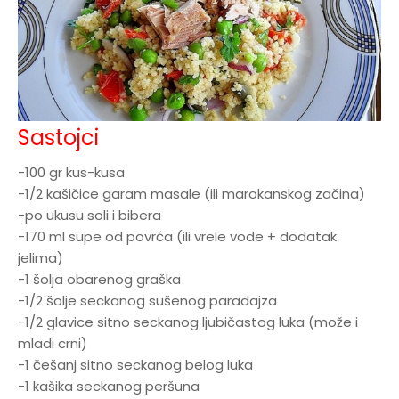
Sastojci
-100 gr kus-kusa
-1/2 kašičice garam masale (ili marokanskog začina)
-po ukusu soli i bibera
-170 ml supe od povrća (ili vrele vode + dodatak
jelima)
-1 šolja obarenog graška
-1/2 šolje seckanog sušenog paradajza
-1/2 glavice sitno seckanog ljubičastog luka (može i
mladi crni)
-1 češanj sitno seckanog belog luka
-1 kašika seckanog peršuna