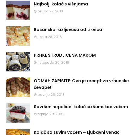
Najbolji kolač s višnjama
ožujka 22, 2013
Bosanska razljevuša od tikvica
lipnja 28, 2016
PRHKE ŠTRUDLICE SA MAKOM
listopada 20, 2018
ODMAH ZAPIŠITE: Ovo je recept za vrhunske
ćevape!
travnja 26, 2013
Savršen nepečeni kolač sa šumskim voćem
srpnja 20, 2016
Kolač sa suvim voćem – Ljubavni venac