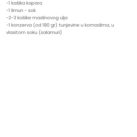
-1 kašika kapara
-1 limun - sok
-2-3 kašike maslinovog ulja
-1 konzerva (od 180 gr) tunjevine u komadima, u
vlasitom soku (salamuri)