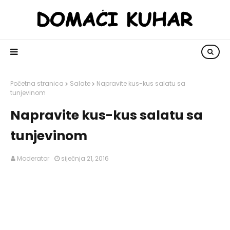
Početna stranica
Salate
Napravite kus-kus salatu sa
tunjevinom
Napravite kus-kus salatu sa
tunjevinom
Moderator
siječnja 21, 2016