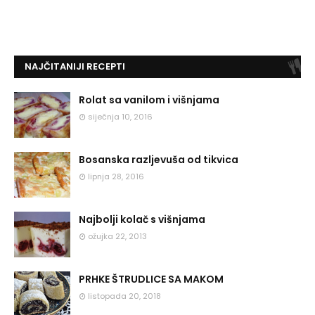
NAJČITANIJI RECEPTI
Rolat sa vanilom i višnjama
siječnja 10, 2016
Bosanska razljevuša od tikvica
lipnja 28, 2016
Najbolji kolač s višnjama
ožujka 22, 2013
PRHKE ŠTRUDLICE SA MAKOM
listopada 20, 2018