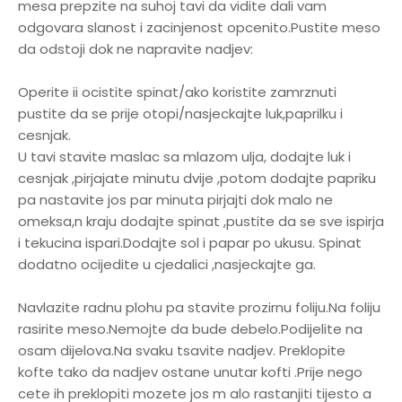
mesa prepzite na suhoj tavi da vidite dali vam
odgovara slanost i zacinjenost opcenito.Pustite meso
da odstoji dok ne napravite nadjev:
Operite ii ocistite spinat/ako koristite zamrznuti
pustite da se prije otopi/nasjeckajte luk,paprilku i
cesnjak.
U tavi stavite maslac sa mlazom ulja, dodajte luk i
cesnjak ,pirjajate minutu dvije ,potom dodajte papriku
pa nastavite jos par minuta pirjajti dok malo ne
omeksa,n kraju dodajte spinat ,pustite da se sve ispirja
i tekucina ispari.Dodajte sol i papar po ukusu. Spinat
dodatno ocijedite u cjedalici ,nasjeckajte ga.
Navlazite radnu plohu pa stavite prozirnu foliju.Na foliju
rasirite meso.Nemojte da bude debelo.Podijelite na
osam dijelova.Na svaku tsavite nadjev. Preklopite
kofte tako da nadjev ostane unutar kofti .Prije nego
cete ih preklopiti mozete jos m alo rastanjiti tijesto a