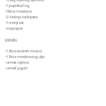
-1 paprika/rog
-1žlica maslaca
-2 češnja češnjaka
-1 manji luk
-sol,papar
Ostalo:
-1 žlica krušnih mrvica
-1 žlica maslinovog ulja
-umak rajčica
-umak jogurt