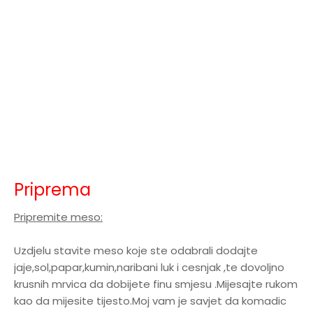
Priprema
Pripremite meso:
Uzdjelu stavite meso koje ste odabrali dodajte
jaje,sol,papar,kumin,naribani luk i cesnjak ,te dovoljno
krusnih mrvica da dobijete finu smjesu .Mijesajte rukom
kao da mijesite tijesto.Moj vam je savjet da komadic