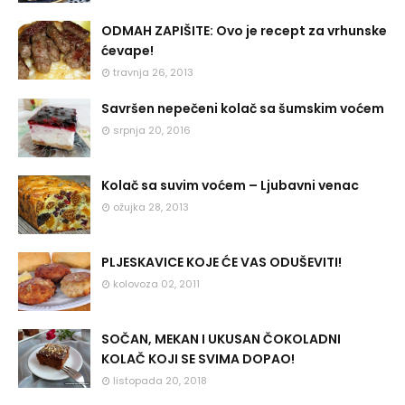
ODMAH ZAPIŠITE: Ovo je recept za vrhunske
ćevape!
travnja 26, 2013
Savršen nepečeni kolač sa šumskim voćem
srpnja 20, 2016
Kolač sa suvim voćem – Ljubavni venac
ožujka 28, 2013
PLJESKAVICE KOJE ĆE VAS ODUŠEVITI!
kolovoza 02, 2011
SOČAN, MEKAN I UKUSAN ČOKOLADNI
KOLAČ KOJI SE SVIMA DOPAO!
listopada 20, 2018