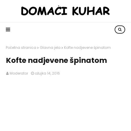
Početna stranica
Glavna jela
Kofte nadjevene špinatom
Kofte nadjevene špinatom
Moderator
ožujka 14, 2016