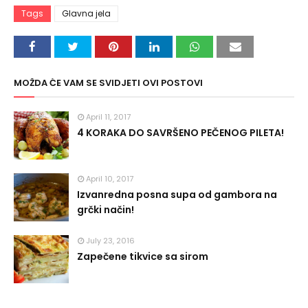
Tags
Glavna jela
MOŽDA ĆE VAM SE SVIDJETI OVI POSTOVI
April 11, 2017
4 KORAKA DO SAVRŠENO PEČENOG PILETA!
April 10, 2017
Izvanredna posna supa od gambora na
grčki način!
July 23, 2016
Zapečene tikvice sa sirom