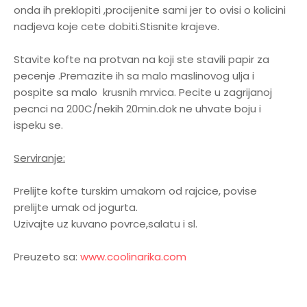
onda ih preklopiti ,procijenite sami jer to ovisi o kolicini
nadjeva koje cete dobiti.Stisnite krajeve.
Stavite kofte na protvan na koji ste stavili papir za
pecenje .Premazite ih sa malo maslinovog ulja i
pospite sa malo krusnih mrvica. Pecite u zagrijanoj
pecnci na 200C/nekih 20min.dok ne uhvate boju i
ispeku se.
Serviranje:
Prelijte kofte turskim umakom od rajcice, povise
prelijte umak od jogurta.
Uzivajte uz kuvano povrce,salatu i sl.
Preuzeto sa:
www.coolinarika.com