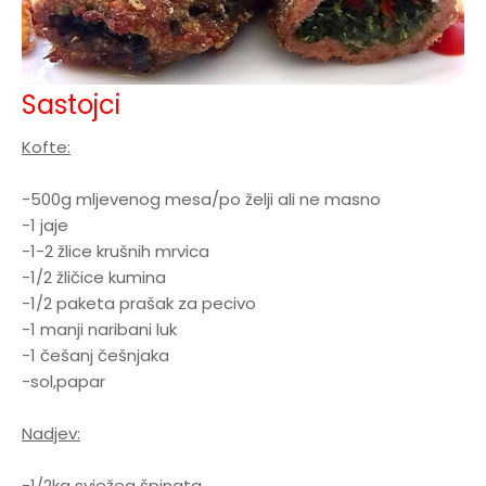
Sastojci
Kofte:
-500g mljevenog mesa/po želji ali ne masno
-1 jaje
-1-2 žlice krušnih mrvica
-1/2 žličice kumina
-1/2 paketa prašak za pecivo
-1 manji naribani luk
-1 češanj češnjaka
-sol,papar
Nadjev:
-1/2kg svježeg špinata