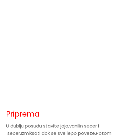
Priprema
U dublju posudu stavite jaja,vanilin secer i
secer.Izmiksati dok se sve lepo poveze.Potom