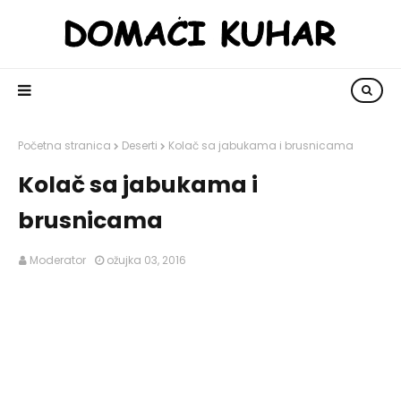
Početna stranica
Deserti
Kolač sa jabukama i brusnicama
Kolač sa jabukama i
brusnicama
Moderator
ožujka 03, 2016