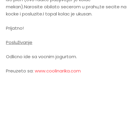
mekan).Narosite obilato secerom u prahu,te secite na
kocke i posluzite.I topal kolac je ukusan.
Prijatno!
Posluživanje
Odlicno ide sa vocnim jogurtom.
Preuzeto sa:
www.coolinarika.com