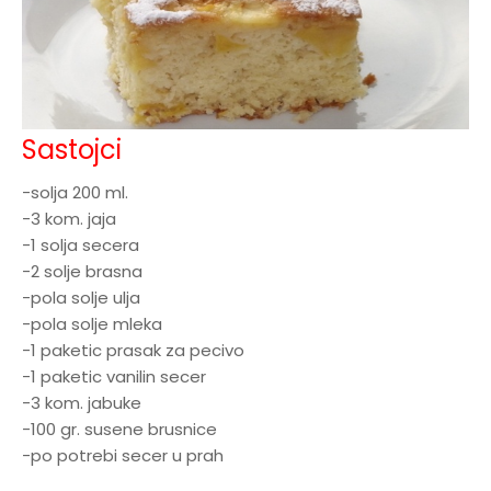
Sastojci
-solja 200 ml.
-3 kom. jaja
-1 solja secera
-2 solje brasna
-pola solje ulja
-pola solje mleka
-1 paketic prasak za pecivo
-1 paketic vanilin secer
-3 kom. jabuke
-100 gr. susene brusnice
-po potrebi secer u prah