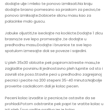
dodajte ulje i mleko te ponovo izmiksati.Na kraju
dodajte brasno pomesano sa praskom za pecivo,te
ponovo izmiksajte.Dobicete slicnu masu kao za
palacinke malo guscu.
Jabuke oljustiti,te iseckajte na kockicte.Dodajte 1 zlicu
brasna,te sve lepo promesajte ,te dodajte u
predhodnu masu.Dodajte i brusnice te sve lepo
spatulom izmesajte dok se poveze i sajedini.
U pleh 35x30 oblozite pek papirom.Istresite masu,te
zagladite povrsinu ili jednostavno pleh lupnite od sto i
zavrsili ste poso.Stavite peci u predhodno zagrejanoj
pecnici i pecite na 200 stepeni 35-40 minuta.Najbolje
proverite cackalicom dali je kolac pecen.
Peceni kolac izvadite iz pecnice,te ostavite da se
prohladi.Potom odstranite pek papri te vratite kolac u
isti pleh (ovo radite pazljivo,jer je kolac