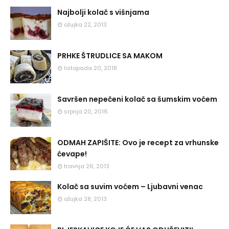
Najbolji kolač s višnjama
ožujka 22, 2013
PRHKE ŠTRUDLICE SA MAKOM
listopada 20, 2018
Savršen nepečeni kolač sa šumskim voćem
srpnja 20, 2016
ODMAH ZAPIŠITE: Ovo je recept za vrhunske
ćevape!
travnja 26, 2013
Kolač sa suvim voćem – Ljubavni venac
ožujka 28, 2013