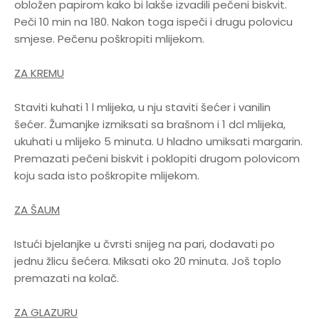
obložen papirom kako bi lakše izvadili pečeni biskvit.
Peči 10 min na 180. Nakon toga ispeči i drugu polovicu
smjese. Pečenu poškropiti mlijekom.
ZA KREMU
Staviti kuhati 1 l mlijeka, u nju staviti šećer i vanilin
šećer. Žumanjke izmiksati sa brašnom i 1 dcl mlijeka,
ukuhati u mlijeko 5 minuta. U hladno umiksati margarin.
Premazati pečeni biskvit i poklopiti drugom polovicom
koju sada isto poškropite mlijekom.
ZA ŠAUM
Istući bjelanjke u čvrsti snijeg na pari, dodavati po
jednu žlicu šećera. Miksati oko 20 minuta. Još toplo
premazati na kolač.
ZA GLAZURU