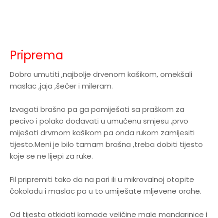
Priprema
Dobro umutiti ,najbolje drvenom kašikom, omekšali
maslac ,jaja ,šećer i mileram.
Izvagati brašno pa ga pomiješati sa praškom za
pecivo i polako dodavati u umućenu smjesu ,prvo
miješati drvrnom kašikom pa onda rukom zamijesiti
tijesto.Meni je bilo tamam brašna ,treba dobiti tijesto
koje se ne lijepi za ruke.
Fil pripremiti tako da na pari ili u mikrovalnoj otopite
čokoladu i maslac pa u to umiješate mljevene orahe.
Od tijesta otkidati komade veličine male mandarinice i