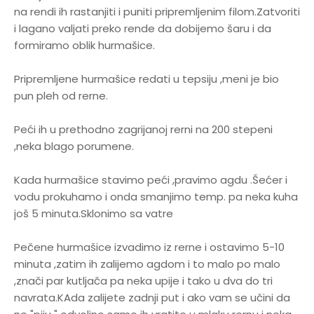
na rendi ih rastanjiti i puniti pripremljenim filom.Zatvoriti
i lagano valjati preko rende da dobijemo šaru i da
formiramo oblik hurmašice.
Pripremljene hurmašice redati u tepsiju ,meni je bio
pun pleh od rerne.
Peći ih u prethodno zagrijanoj rerni na 200 stepeni
,neka blago porumene.
Kada hurmašice stavimo peći ,pravimo agdu .Šećer i
vodu prokuhamo i onda smanjimo temp. pa neka kuha
još 5 minuta.Sklonimo sa vatre
Pečene hurmašice izvadimo iz rerne i ostavimo 5-10
minuta ,zatim ih zalijemo agdom i to malo po malo
,znači par kutljača pa neka upije i tako u dva do tri
navrata.KAda zalijete zadnji put i ako vam se učini da