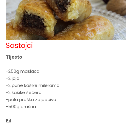
Sastojci
Tijesto
-250g maslaca
-2 jaja
-2 pune kašike milerama
-2 kašike šećera
-pola praška za pecivo
-500g brašna
Fil