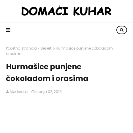
Početna stranica
Deserti
Hurmašice punjene čokoladom i
orasima
Hurmašice punjene
čokoladom i orasima
Moderator
srpnja 02, 2016