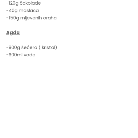
-120g čokolade
-40g maslaca
-150g mljevenih oraha
Agda
-800g šećera ( kristal)
-600ml vode