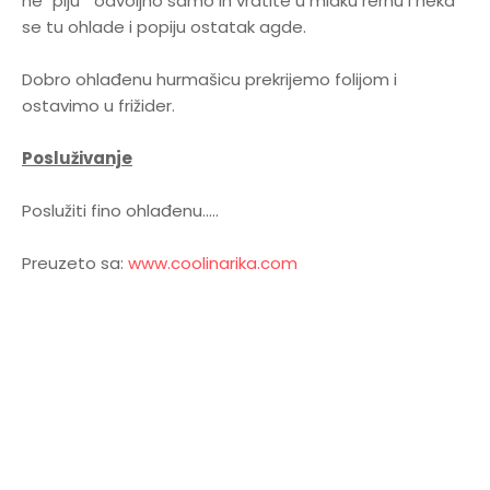
ne "piju " odvoljno samo ih vratite u mlaku rernu i neka
se tu ohlade i popiju ostatak agde.
Dobro ohlađenu hurmašicu prekrijemo folijom i
ostavimo u frižider.
Posluživanje
Poslužiti fino ohlađenu.....
Preuzeto sa:
www.coolinarika.com