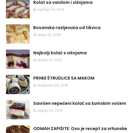
Rolat sa vanilom i višnjama
siječnja 10, 2016
Bosanska razljevuša od tikvica
lipnja 28, 2016
Najbolji kolač s višnjama
ožujka 22, 2013
PRHKE ŠTRUDLICE SA MAKOM
listopada 20, 2018
Savršen nepečeni kolač sa šumskim voćem
srpnja 20, 2016
ODMAH ZAPIŠITE: Ovo je recept za vrhunske