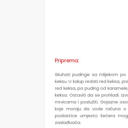
Priprema:
Skuhati pudinge sa mlijekom po 
keksu. U kalup redati red keksa, 
red keksa, pa puding od karamele, 
keksa. Ostaviti da se prohladi. Izv
mrvicama i poslužiti. Gojazne osob
koje moraju da vode računa o un
poslastice umjesto šećera mogu 
zaslađivača.