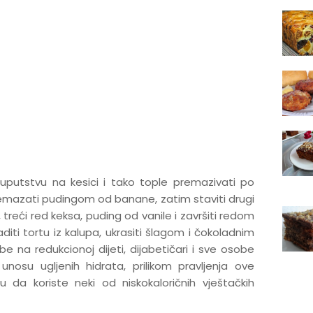
uputstvu na kesici i tako tople premazivati po
premazati pudingom od banane, zatim staviti drugi
treći red keksa, puding od vanile i završiti redom
aditi tortu iz kalupa, ukrasiti šlagom i čokoladnim
e na redukcionoj dijeti, dijabetičari i sve osobe
osu ugljenih hidrata, prilikom pravljenja ove
da koriste neki od niskokaloričnih vještačkih