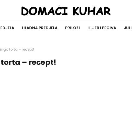
REDJELA
HLADNA PREDJELA
PRILOZI
HLJEB I PECIVA
JUH
ingo torta – recept!
torta – recept!