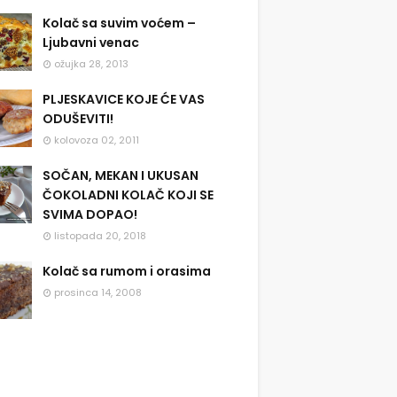
Kolač sa suvim voćem –
Ljubavni venac
ožujka 28, 2013
PLJESKAVICE KOJE ĆE VAS
ODUŠEVITI!
kolovoza 02, 2011
SOČAN, MEKAN I UKUSAN
ČOKOLADNI KOLAČ KOJI SE
SVIMA DOPAO!
listopada 20, 2018
Kolač sa rumom i orasima
prosinca 14, 2008