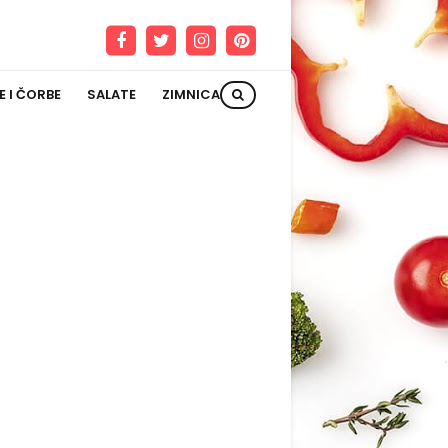
E I ČORBE
SALATE
ZIMNICA