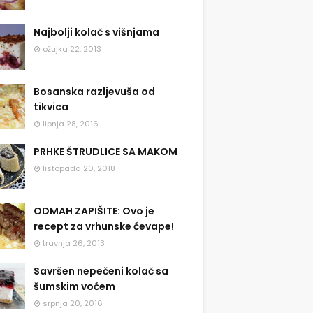
Najbolji kolač s višnjama
ožujka 22, 2013
Bosanska razljevuša od
tikvica
lipnja 28, 2016
PRHKE ŠTRUDLICE SA MAKOM
listopada 20, 2018
ODMAH ZAPIŠITE: Ovo je
recept za vrhunske ćevape!
travnja 26, 2013
Savršen nepečeni kolač sa
šumskim voćem
srpnja 20, 2016