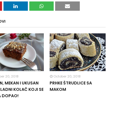
OVI
er 20, 2018
October 20, 2018
, MEKAN I UKUSAN
PRHKE ŠTRUDLICE SA
ADNI KOLAČ KOJI SE
MAKOM
A DOPAO!