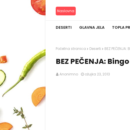
Naslovna
DESERTI
GLAVNA JELA
TOPLA P
Početna stranica
Deserti
BEZ PEČENJA: B
BEZ PEČENJA: Bingo 
Anonimno
ožujka 23, 2013