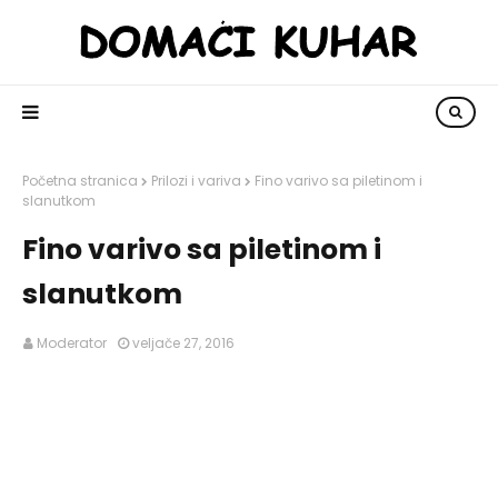
Početna stranica
Prilozi i variva
Fino varivo sa piletinom i
slanutkom
Fino varivo sa piletinom i
slanutkom
Moderator
veljače 27, 2016