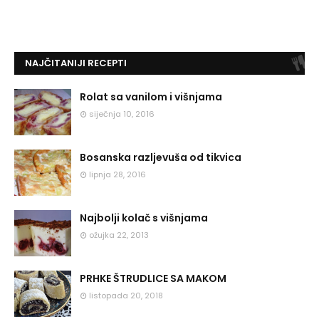
NAJČITANIJI RECEPTI
Rolat sa vanilom i višnjama
siječnja 10, 2016
Bosanska razljevuša od tikvica
lipnja 28, 2016
Najbolji kolač s višnjama
ožujka 22, 2013
PRHKE ŠTRUDLICE SA MAKOM
listopada 20, 2018