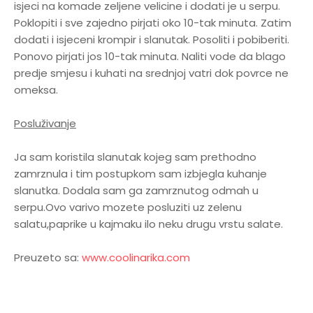
isjeci na komade zeljene velicine i dodati je u serpu.
Poklopiti i sve zajedno pirjati oko 10-tak minuta. Zatim
dodati i isjeceni krompir i slanutak. Posoliti i pobiberiti.
Ponovo pirjati jos 10-tak minuta. Naliti vode da blago
predje smjesu i kuhati na srednjoj vatri dok povrce ne
omeksa.
Posluživanje
Ja sam koristila slanutak kojeg sam prethodno
zamrznula i tim postupkom sam izbjegla kuhanje
slanutka. Dodala sam ga zamrznutog odmah u
serpu.Ovo varivo mozete posluziti uz zelenu
salatu,paprike u kajmaku ilo neku drugu vrstu salate.
Preuzeto sa:
www.coolinarika.com