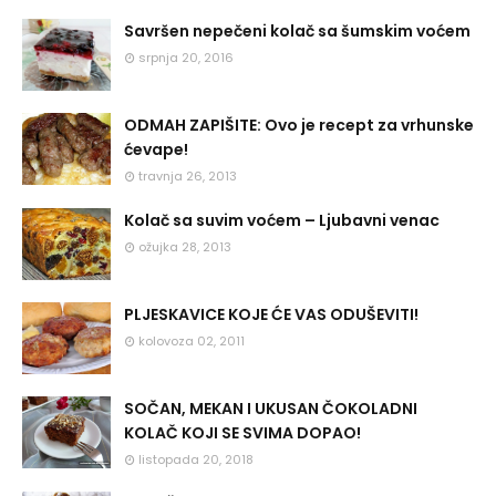
Savršen nepečeni kolač sa šumskim voćem
srpnja 20, 2016
ODMAH ZAPIŠITE: Ovo je recept za vrhunske
ćevape!
travnja 26, 2013
Kolač sa suvim voćem – Ljubavni venac
ožujka 28, 2013
PLJESKAVICE KOJE ĆE VAS ODUŠEVITI!
kolovoza 02, 2011
SOČAN, MEKAN I UKUSAN ČOKOLADNI
KOLAČ KOJI SE SVIMA DOPAO!
listopada 20, 2018