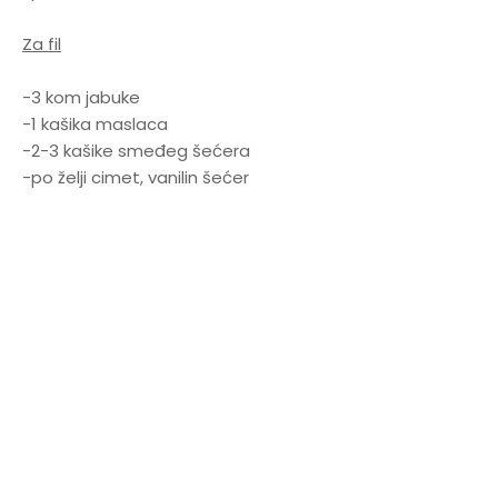
Za fil
-3 kom jabuke
-1 kašika maslaca
-2-3 kašike smeđeg šećera
-po želji cimet, vanilin šećer