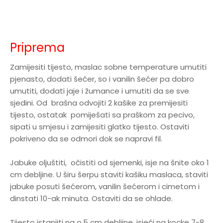
Priprema
Zamijesiti tijesto, maslac sobne temperature umutiti
pjenasto, dodati šećer, so i vanilin šećer pa dobro
umutiti, dodati jaje i žumance i umutiti da se sve
sjedini. Od brašna odvojiti 2 kašike za premijesiti
tijesto, ostatak pomiješati sa praškom za pecivo,
sipati u smjesu i zamijesiti glatko tijesto. Ostaviti
pokriveno da se odmori dok se napravi fil.
Jabuke oljuštiti, očistiti od sjemenki, isje na šnite oko 1
cm debljine. U širu šerpu staviti kašiku maslaca, staviti
jabuke posuti šećerom, vanilin šećerom i cimetom i
dinstati 10-ak minuta. Ostaviti da se ohlade.
Tijesto istanjiti na o,5 cm debljine, isjeći na kocke 7-8