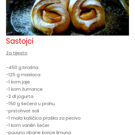
Sastojci
Za tijesto
-450 g brašna
-125 g maslaca
-1 kom jaje
-1 kom žumance
-2 dl jogurta
-150 g šećera u prahu
-prstohvat soli
-1 mala kašičica praška za pecivo
-1 kom vanilin šećer
-puuuno ribane korice limuna