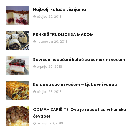
Najbolji kolač s višnjama
ožujka 22, 2013
PRHKE ŠTRUDLICE SA MAKOM
listopada 20, 2018
Savršen nepečeni kolač sa šumskim voćem
srpnja 20, 2016
Kolač sa suvim voćem – Ljubavni venac
ožujka 28, 2013
ODMAH ZAPIŠITE: Ovo je recept za vrhunske
ćevape!
travnja 26, 2013