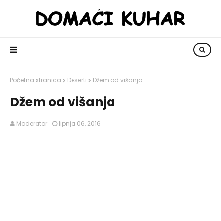
Početna stranica
Deserti
Džem od višanja
Džem od višanja
Moderator
lipnja 06, 2016