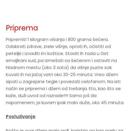
Priprema
Pripremiti 1 kilogram višanja i 800 grama šećera.
Odabrati zdrave, zrele višnje, oprati ih, očistiti od
peteljki i izvaditi im koštice. Staviti ih tada u čist
emajlirani sud, pa izmešati sa šećerom i ostaviti na
hladnom mestu (oko 3 sata) da višnje puste sok.
Kuvati ih na jačoj vatri oko 20-25 minuta. Vreo džem
sipati u zagrejane tegle i povezati celofanom. Na isti
način se priprema i džem od trešanja. Eto, kao što se
kaže, duži uvod od razrade!!!! Samo još da
napomenem, ja kuvam ipak malo duže, oko 45 minuta.
Posluživanje
Pošto je ovaj džem malo ređi, koristim ga kao preliv za